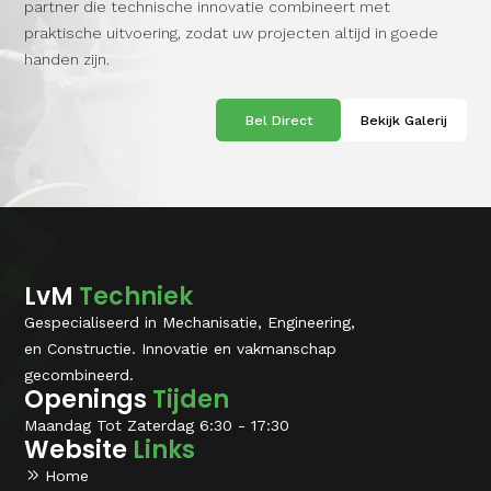
partner die technische
innovatie combineert met
praktische uitvoering, zodat uw projecten altijd in goede
handen zijn.
Bel Direct
Bekijk Galerij
LvM
Techniek
Gespecialiseerd in Mechanisatie, Engineering,
en Constructie. Innovatie en vakmanschap
gecombineerd.
Openings
Tijden
Maandag Tot Zaterdag 6:30 - 17:30
Website
Links
Home